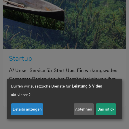
Startup
/// Unser Service für Start Ups. Ein wirkungsvolles
Corporate Design das ihre Persönlichkeit und ihre
Dürfen wir zusätzliche Dienste für
Leistung & Video
Idee für ihre Kunden sichtbar macht zu einem
aktivieren?
fairen Festpreis. →
Details anzeigen
Ablehnen
Das ist ok